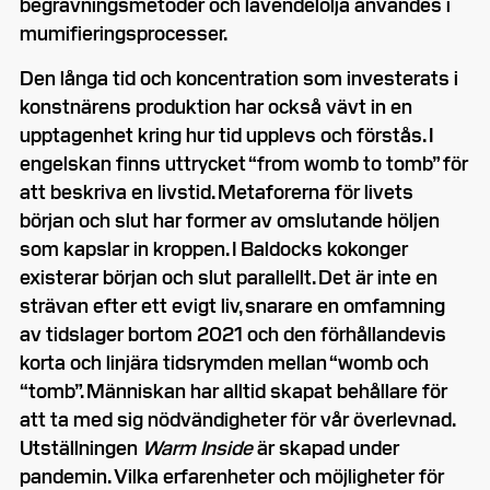
begravningsmetoder och lavendelolja användes i
mumifieringsprocesser.
Den långa tid och koncentration som investerats i
konstnärens produktion har också vävt in en
upptagenhet kring hur tid upplevs och förstås. I
engelskan finns uttrycket “from womb to tomb” för
att beskriva en livstid. Metaforerna för livets
början och slut har former av omslutande höljen
som kapslar in kroppen. I Baldocks kokonger
existerar början och slut parallellt. Det är inte en
strävan efter ett evigt liv, snarare en omfamning
av tidslager bortom 2021 och den förhållandevis
korta och linjära tidsrymden mellan “womb och
“tomb”. Människan har alltid skapat behållare för
att ta med sig nödvändigheter för vår överlevnad.
Utställningen
Warm Inside
är skapad under
pandemin. Vilka erfarenheter och möjligheter för