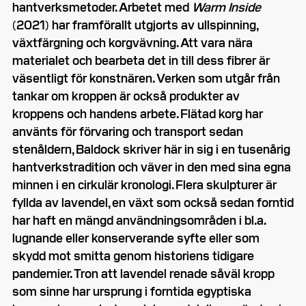
hantverksmetoder. Arbetet med
Warm Inside
(2021) har framförallt utgjorts av ullspinning,
växtfärgning och korgvävning. Att vara nära
materialet och bearbeta det in till dess fibrer är
väsentligt för konstnären. Verken som utgår från
tankar om kroppen är också produkter av
kroppens och handens arbete. Flätad korg har
använts för förvaring och transport sedan
stenåldern, Baldock skriver här in sig i en tusenårig
hantverkstradition och väver in den med sina egna
minnen i en cirkulär kronologi. Flera skulpturer är
fyllda av lavendel, en växt som också sedan forntid
har haft en mängd användningsområden i bl.a.
lugnande eller konserverande syfte eller som
skydd mot smitta genom historiens tidigare
pandemier. Tron att lavendel renade såväl kropp
som sinne har ursprung i forntida egyptiska