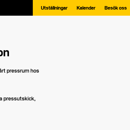
Utställningar
Kalender
Besök oss
on
vårt pressrum hos
da pressutskick,