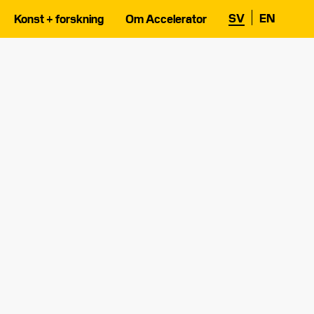
SV
EN
Konst + forskning
Om Accelerator