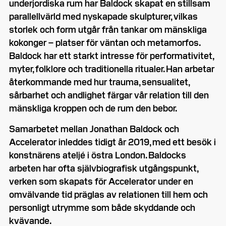
underjordiska rum har Baldock skapat en stillsam
parallellvärld med nyskapade skulpturer, vilkas
storlek och form utgår från tankar om mänskliga
kokonger – platser för väntan och metamorfos.
Baldock har ett starkt intresse för performativitet,
myter, folklore och traditionella ritualer. Han arbetar
återkommande med hur trauma, sensualitet,
sårbarhet och andlighet färgar vår relation till den
mänskliga kroppen och de rum den bebor.
Samarbetet mellan Jonathan Baldock och
Accelerator inleddes tidigt år 2019, med ett besök i
konstnärens ateljé i östra London. Baldocks
arbeten har ofta självbiografisk utgångspunkt,
verken som skapats för Accelerator under en
omvälvande tid präglas av relationen till hem och
personligt utrymme som både skyddande och
kvävande.