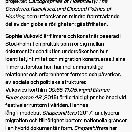
projektet
Cartographies of Hospitality: The
Gendered, Racialised, and Classed Politics of
Hosting,
som utforskar en mindre framträdande
del av den globala rörligheten: gästfriheten.
Sophie Vuković
är filmare och konstnär baserad i
Stockholm. I en praktik som rör sig mellan
dokumentär och fiktion undersöker hon hur
identitet, intimitet och migration konstrueras. I sina
filmer utforskar hon hur mellanmänskliga
relationer och erfarenheter formas och påverkas
av sociala och politiska strukturer.
Vukovićs kortfilm
09:55-11:05, Ingrid Ekman
Bergsgatan 4B
(2015) är flerfaldigt prisbelönad vid
festivaler runtom i världen. Hennes
långfilmsdebut
Shapeshifters
(2017) analyserar
migration och tillhörighet bortom nationella gränser
i en hybrid dokumentär form.
Shapeshifters
har