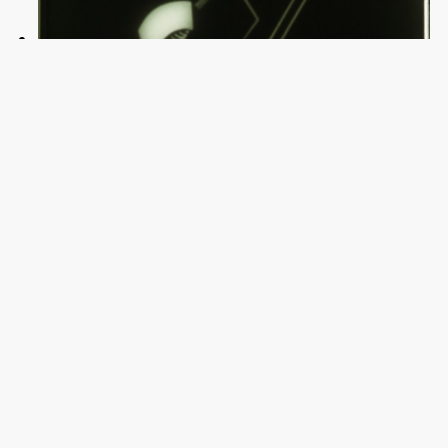
Viking Eggeling ”Diagonalsymfonin” (1924).
Stillbild från video.