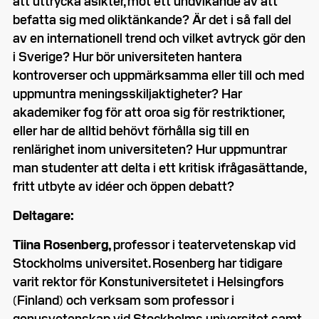
att uttrycka åsikter, mot ett undvikande av att
befatta sig med oliktänkande? Är det i så fall del
av en internationell trend och vilket avtryck gör den
i Sverige? Hur bör universiteten hantera
kontroverser och uppmärksamma eller till och med
uppmuntra meningsskiljaktigheter? Har
akademiker fog för att oroa sig för restriktioner,
eller har de alltid behövt förhålla sig till en
renlärighet inom universiteten? Hur uppmuntrar
man studenter att delta i ett kritisk ifrågasättande,
fritt utbyte av idéer och öppen debatt?
Deltagare:
Tiina Rosenberg,
professor i teatervetenskap vid
Stockholms universitet. Rosenberg har tidigare
varit rektor för Konstuniversitetet i Helsingfors
(Finland) och verksam som professor i
genusvetenskap vid Stockholms universitet samt